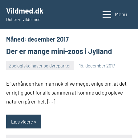
Videre
Vildmed.dk
til
Menu
Det er vi vilde med
indhold
Måned:
december 2017
Der er mange mini-zoos i Jylland
Zoologiske haver og dyreparker
15. december 2017
Skribenten
En
kommentar
Efterhånden kan man nok blive meget enige om, at det
er rigtig godt for alle sammen at komme ud og opleve
naturen på en helt […]
Læs videre