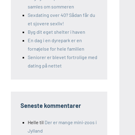
samles om sommeren
Sexdating over 40? Sådan får du
et sjovere sexliv!
Byg dit eget shelter i haven
En dag i en dyrepark er en
fornøjelse for hele familien
Seniorer er blevet fortrolige med
dating på nettet
Seneste kommentarer
Helle
til
Der er mange mini-zoos i
Jylland