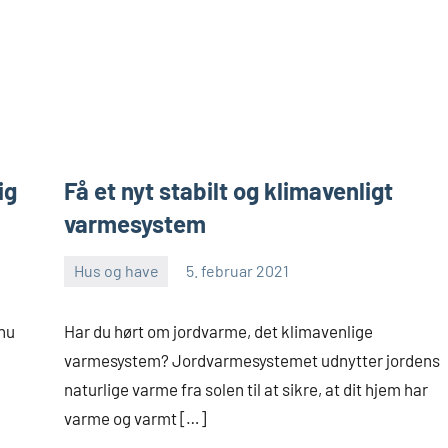
ig
Få et nyt stabilt og klimavenligt
varmesystem
Hus og have
5. februar 2021
Skribenten
Ingen
kommentarer
 nu
Har du hørt om jordvarme, det klimavenlige
varmesystem? Jordvarmesystemet udnytter jordens
naturlige varme fra solen til at sikre, at dit hjem har
varme og varmt […]