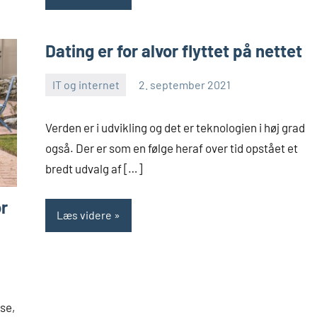
Dating er for alvor flyttet på nettet
IT og internet
2. september 2021
Skribenten
Ingen
kommentarer
Verden er i udvikling og det er teknologien i høj grad
også. Der er som en følge heraf over tid opstået et
bredt udvalg af […]
or
Læs videre
se,