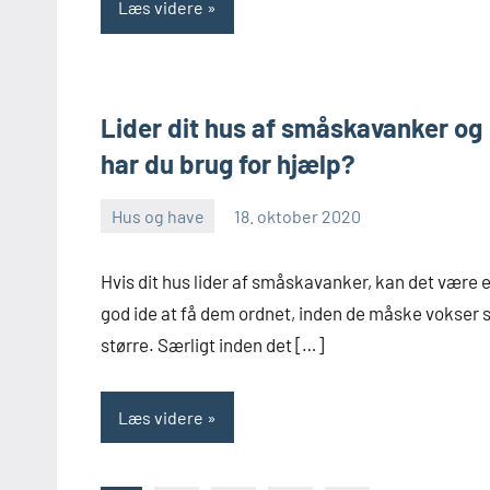
Læs videre
Lider dit hus af småskavanker og
har du brug for hjælp?
Hus og have
18. oktober 2020
Skribenten
Ingen
kommentarer
Hvis dit hus lider af småskavanker, kan det være 
god ide at få dem ordnet, inden de måske vokser s
større. Særligt inden det […]
Læs videre