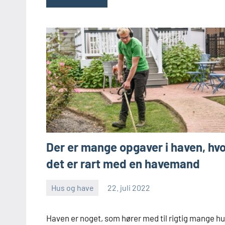
Der er mange opgaver i haven, hv
det er rart med en havemand
Hus og have
22. juli 2022
Skribenten
Ingen
kommentarer
Haven er noget, som hører med til rigtig mange hu