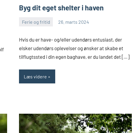
Byg dit eget shelter i haven
Ferie og fritid
26. marts 2024
Skribenten
Ingen
kommentarer
Hvis du er have- og/eller udendørs entusiast, der
elsker udendørs oplevelser og ønsker at skabe et
lf
tilflugtssted i din egen baghave, er du landet det […]
Læs videre