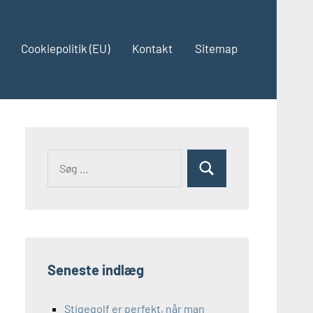
Cookiepolitik (EU)
Kontakt
Sitemap
Søg
Søg
efter:
Seneste indlæg
Stigegolf er perfekt, når man