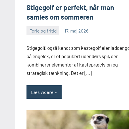
Stigegolf er perfekt, når man
samles om sommeren
Ferie og fritid
17. maj 2026
Skribenten
Ingen
kommentarer
Stigegolf, også kendt som kastegolf eler ladder go
på engelsk, er et populært udendørs spil, der
kombinerer elementer af kastepræcision og
strategisk tænkning. Det er […]
Læs videre