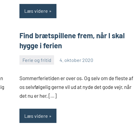
Læs videre
Find brætspillene frem, når I skal
hygge i ferien
Ferie og fritid
4. oktober 2020
Skribenten
Ingen
kommentarer
en
Sommerferietiden er over os. Og selv om de fleste af
ig
os selvfølgelig gerne vil ud at nyde det gode vejr, når
det nu er her, […]
Læs videre