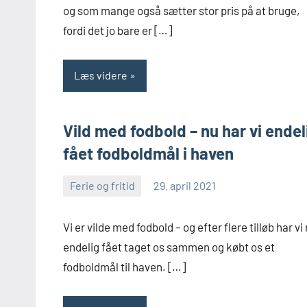
og som mange også sætter stor pris på at bruge,
fordi det jo bare er […]
Læs videre
Vild med fodbold – nu har vi endel
fået fodboldmål i haven
Ferie og fritid
29. april 2021
Skribenten
Ingen
kommentarer
Vi er vilde med fodbold – og efter flere tilløb har vi
endelig fået taget os sammen og købt os et
fodboldmål til haven. […]